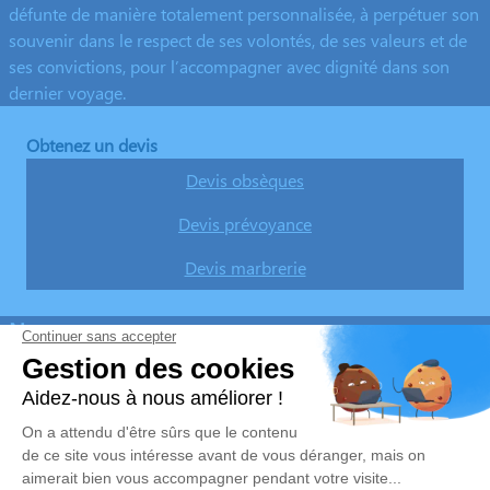
défunte de manière totalement personnalisée, à perpétuer son
souvenir dans le respect de ses volontés, de ses valeurs et de
ses convictions, pour l’accompagner avec dignité dans son
dernier voyage.
Obtenez un devis
Devis obsèques
Devis prévoyance
Devis marbrerie
Nos agences
Pompes Funèbres ACF Escande
04 68 78 98 83
acfuneraire@club-internet.fr
8 Place Davilla - 11000 - Carcassonne
4.9/5 - 37 avis