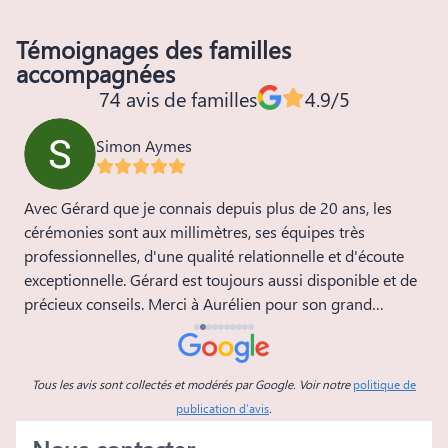
Témoignages des familles
accompagnées
74 avis de familles
4.9/5
Simon Aymes
Avec Gérard que je connais depuis plus de 20 ans, les
M
cérémonies sont aux millimètres, ses équipes très
e
professionnelles, d'une qualité relationnelle et d'écoute
D
exceptionnelle. Gérard est toujours aussi disponible et de
p
a
précieux conseils. Merci à Aurélien pour son grand
c
professionnalisme et sa bienveillance. Bravo à toute
l'équipe. Simon et sa famille
Tous les avis sont collectés et modérés par Google. Voir notre
politique de
publication d’avis
.