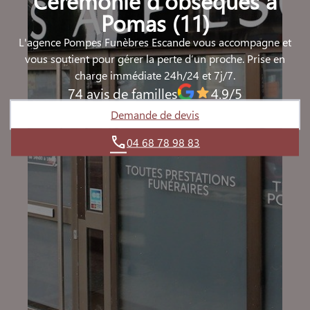
Cérémonie d’obsèques à
Pomas (11)
L'agence Pompes Funèbres Escande vous accompagne et
vous soutient pour gérer la perte d’un proche. Prise en
charge immédiate 24h/24 et 7j/7.
74 avis de familles
4.9/5
Demande de devis
04 68 78 98 83